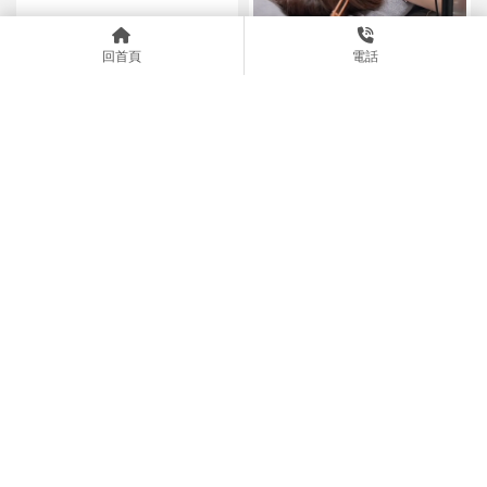
回首頁
電話
法柔精緻手工紋繡｜專業技術
讓您輕鬆變美
素顏電眼輕鬆擁有