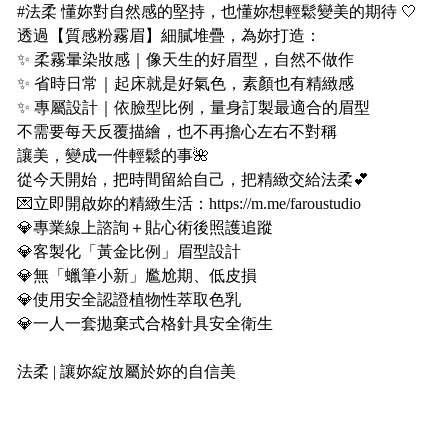
#法柔 懂妳對自然感的堅持，也懂妳想輕鬆變美的期待 🤍
透過【質感粉霧眉】細膩堆疊，為妳打造：
✨ 柔霧暈染妝感｜像天生的好眉型，自然不做作
✨ 省時日常｜起床就是好氣色，素顏也有精緻感
✨ 專屬設計｜依臉型比例，量身訂製最適合的眉型
不需要每天反覆描繪，也不再擔心左右不對稱
讓美，變成一件輕鬆的事🌺
從今天開始，把時間留給自己，把精緻交給法柔💕
💌立即開啟妳的精緻生活：https://m.me/faroustudio
💎專業線上諮詢＋貼心術後照護追蹤
💎客製化「黃金比例」眉型設計
💎無「蠟筆小新」尷尬期、低皮損
💎使用安全認證植物性萃取色乳
💎一人一套拋棄式合格針具安全衛生
⠀⠀
法柔 | 讓妳綻放屬於妳的自信美