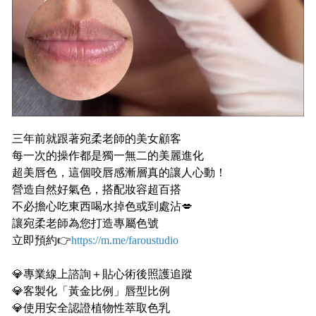
三年前就跟著宛柔老師的美女顧客
每一次的操作都是獨一無二的美麗進化
超美唇色，這個咬唇感漸層真的讓人心動！
營造自然好氣色，搭配妝容超百搭
不必擔心吃東西喝水掉色或到處沾💋
讓宛柔老師為您打造專屬色號
立即預約👉
https://m.me/faroustudio
⠀⠀
💎專業線上諮詢＋貼心術後照護追蹤
💎客製化「黃金比例」唇型比例
💎使用安全認證植物性萃取色乳