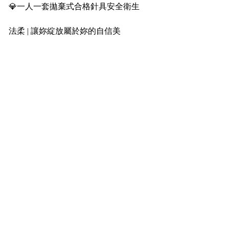
💎一人一套拋棄式合格針具安全衛生
⠀⠀
法柔 | 讓妳綻放屬於妳的自信美