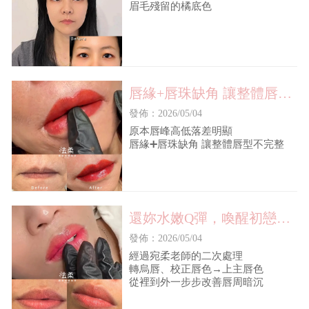
眉毛殘留的橘底色
唇緣+唇珠缺角 讓整體唇型
不完整
發佈：2026/05/04
原本唇峰高低落差明顯
唇緣➕唇珠缺角 讓整體唇型不完整
⠀⠀
還妳水嫩Q彈，喚醒初戀好
氣色
發佈：2026/05/04
經過宛柔老師的二次處理
轉烏唇、校正唇色→上主唇色
從裡到外一步步改善唇周暗沉