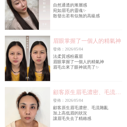
自然通透的漸層感
宛如眉毛的靈魂✨
散發出若有似無的高級感
眉眼掌握了一個人的精氣神
發佈：2026/05/04
法柔質感粉霧眉
眉眼掌握了一個人的精氣神
眉毛出來了眼神就亮了✨
顧客原生眉毛濃密、毛流雜
亂
發佈：2026/05/04
顧客原生眉毛濃密、毛流雜亂
加上高低眉的狀況
讓眉毛失去了精緻感