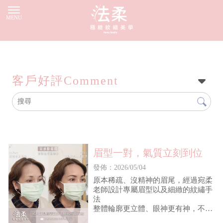
客戶好評
Comment
眉型一對，氣質立刻到位
發佈：2026/05/04
原本稀疏、沒精神的眉尾，經過宛柔
老師設計專屬眉型以及細緻的紋繡手
法
整體輪廓更立體、眼神更有神，不需
要濃妝，也能自然好看！