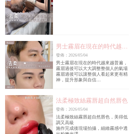
男士霧眉在現在的時代越來
越普遍，霧眉過後可以大大
發佈：2026/05/04
調整整個人的氣場
男士霧眉在現在的時代越來越普遍，
霧眉過後可以大大調整整個人的氣場
霧眉過後可以讓整個人看起來更有精
神，提升形象與自信
經過宛柔老師專業評估過後，客人的
眉型變得更加俐落有形
法柔極致絲霧唇超自然唇色
發佈：2026/05/04
法柔極致絲霧唇超自然唇色，美得低
調又高級
施作完成後現場拍攝，細緻霧感中透
出粉嫩光澤