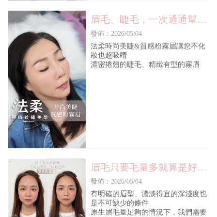
眉毛、睫毛，一次通通幫您
搞定！變美就是如此輕鬆
發佈：2026/05/04
法柔時尚美睫&質感粉霧眉讓您不化
妝也超吸睛
濃密捲翹的睫毛、精緻有型的霧眉
眉毛只要毛量多就算是好眉
毛嗎
發佈：2026/05/04
有明確的眉型、濃淡得宜的深淺度也
是不可缺少的條件
原生眉毛量足夠的情況下，我們需要