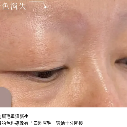
的眉毛重獲新生
留的色料導致有「四道眉毛」讓她十分困擾