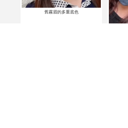
舊霧眉的多重底色
原生眉