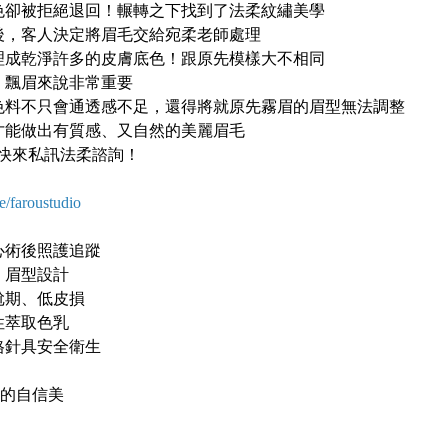
色卻被拒絕退回！輾轉之下找到了法柔紋繡美學
後，客人決定將眉毛交給宛柔老師處理
理成乾淨許多的皮膚底色！跟原先模樣大不相同
、飄眉來說非常重要
色料不只會通透感不足，還得將就原先霧眉的眉型無法調整
才能做出有質感、又自然的美麗眉毛
?快來私訊法柔諮詢！
e/faroustudio
心術後照護追蹤
」眉型設計
尬期、低皮損
性萃取色乳
格針具安全衛生
妳的自信美