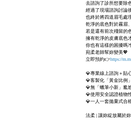
去諮詢了診所想要除
經過了現場諮詢討論
也終於將四道眉毛處
乾淨的底色對於霧眉
若是還有前次殘留的
擁有乾淨的皮膚底色
你也有這樣的困擾嗎
宛柔老師幫妳變美💖
立即預約👉
https://m.m
⠀⠀
💎專業線上諮詢＋貼
💎客製化「黃金比例
💎無「蠟筆小新」尷
💎使用安全認證植物
💎一人一套拋棄式合
⠀⠀
法柔 | 讓妳綻放屬於