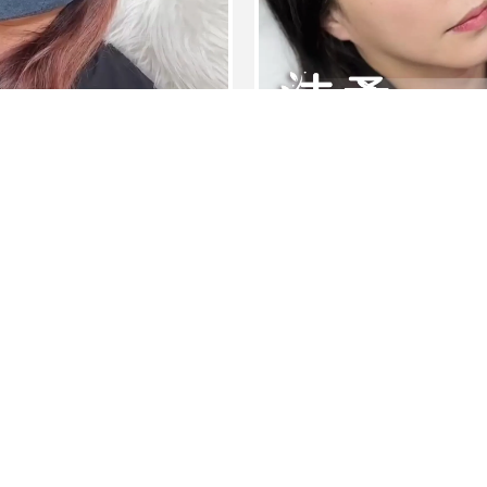
毛濃密的客人卻不知如何整理
眉毛、睫毛，一次通通幫您搞
是如此輕鬆
上一頁