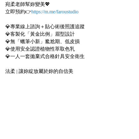
宛柔老師幫妳變美💖
立即預約👉
https://m.me/faroustudio
⠀⠀
💎專業線上諮詢＋貼心術後照護追蹤
💎客製化「黃金比例」眉型設計
💎無「蠟筆小新」尷尬期、低皮損
💎使用安全認證植物性萃取色乳
💎一人一套拋棄式合格針具安全衛生
⠀⠀
法柔 | 讓妳綻放屬於妳的自信美