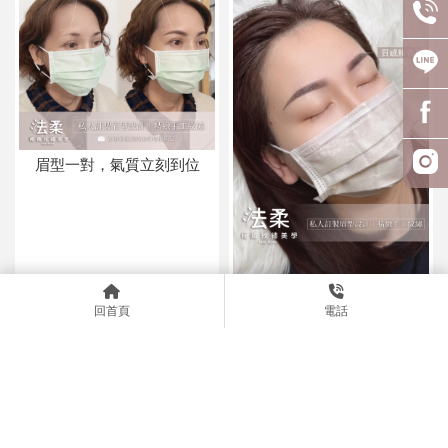
眉型一對，氣質立刻到位
回首頁
電話
宛柔老師幫妳變美