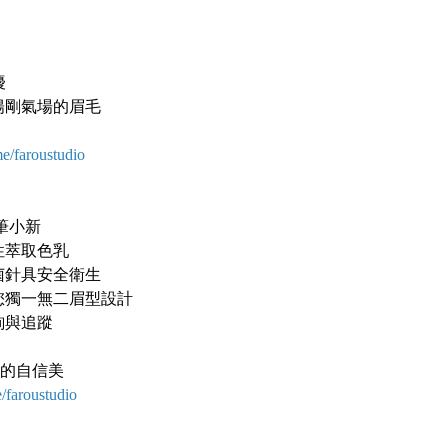
擾
陽剛氣場的眉毛
me/faroustudio
蠟筆小新
性萃取色乳
菌針具安全衛生
您獨一無二眉型設計
詢與追蹤
妳的自信美
e/faroustudio