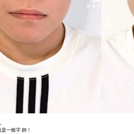
人
是一個字 帥！