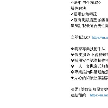
✧法柔 男仕霧眉✧
幫你解決
✔眉毛缺角稀疏
✔沒有明顯眉型 的困
量身訂製最適合男性
⠀⠀
立即私訊👉
https://m.
⠀⠀
💎獨家專業技術手法
💎低皮損 & 不會變
💎採用安全認證植物
💎一人一套拋棄式無
💎專業諮詢與溝通給
💎貼心的術後照護諮
⠀⠀
法柔 | 讓妳綻放屬於
連結預約：
https://m.m