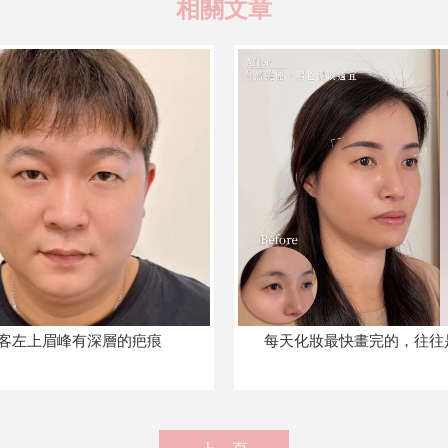
客左上眉峰有深層的疤痕
每天化妝最快畫完的，往往