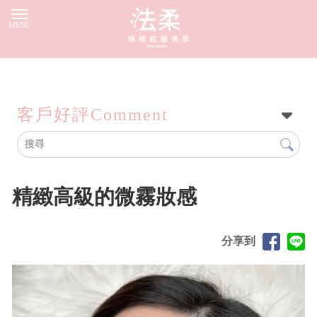
客戶好評
Comment
精緻高級的微霧妝感
分享到