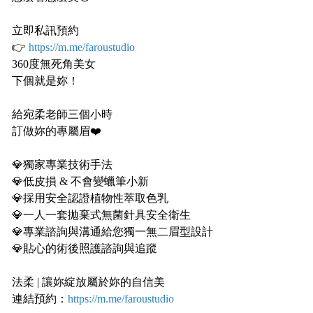
⠀⠀
立即私訊預約
👉
https://m.me/faroustudio
360度無死角美女
下個就是妳！
⠀⠀
給宛柔老師三個小時
訂做妳的專屬眉❤️
⠀⠀⠀⠀⠀
💎獨家專業技術手法
💎低皮損 & 不會變蠟筆小新
💎採用安全認證植物性萃取色乳
💎一人一套拋棄式無菌針具安全衛生
💎專業諮詢與溝通給您獨一無二眉型設計
💎貼心的術後照護諮詢與追蹤
⠀⠀
法柔 | 讓妳綻放屬於妳的自信美
連結預約：
https://m.me/faroustudio