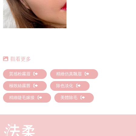
質感粉霧眉
精緻仿真飄眉
極致絲霧唇
除色淡化
精緻睫毛嫁接
美體除毛